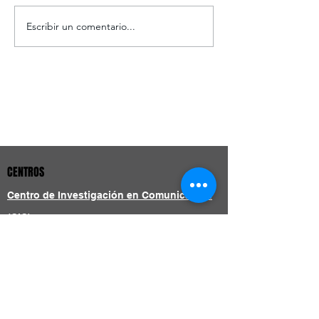
Escribir un comentario...
Una firma especializada en
comunicación íntegra, integral e
integrada.
CENTROS
Centro de Investigación en Comunicación
(CIC)
Centro de Formación en Comunicación
(CFC)
Centro de Producción de Contenidos (CPC)
Centro de Atención Empresarial y