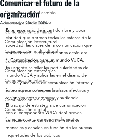
Comunicar el futuro de la
Comunicación de crisis
organización
Comunicación del cambio
Liderazgo comunicativo
Actualizado:
28 dic 2024
E
n el escenario de incertidumbre y poca 
Comunicación de marca
claridad que permea todas las esferas de la 
Comunicación intercultural
sociedad, las claves de la comunicación que 
Comunicación multicultural
deben emitir las organizaciones están en:
1. Comunicación para un mundo VUCA.
Comunicación de género
E
s urgente asimilar las particularidades del 
Comunicación estratégica
mundo VUCA y aplicarlas en el diseño de 
Comunicación interna
planes y acciones de comunicación interna y 
Comunicación interpersonal
externa para conservar los lazos afectivos y 
racionales entre empresa y audiencia.
Comunicación de equipos
E
l trabajo de estrategia de comunicación 
Comunicación digital
con el componente VUCA dará breves 
Comunicación para emprendimientos
certezas comunicativas para reorientar 
mensajes y canales en función de las nuevas 
inquietudes de los públicos 