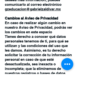
comunicarlo al correo electrónico
gzeducacion@gabrielzaldivar.mx
Cambios al Aviso de Privacidad
En caso de realizar algún cambio en
nuestro Aviso de Privacidad, podrás ver
los cambios en este espacio
Tienes derecho a conocer qué datos
personales tenemos de ti, para qué se
utilizan y las condiciones del uso que
les damos. Asimismo, es tu derecho
solicitar la corrección de tu información
personal en caso de que esté
desactualizada, sea inexacta o
incompleta; que la eliminemos de
nuestros registros o bases de datos
cuando consideres que la misma no
está siendo utilizada conforme a los
principios, deberes y obligaciones
previstas en la ley; así como oponerte al
uso de tus datos personales para fines
específicos.